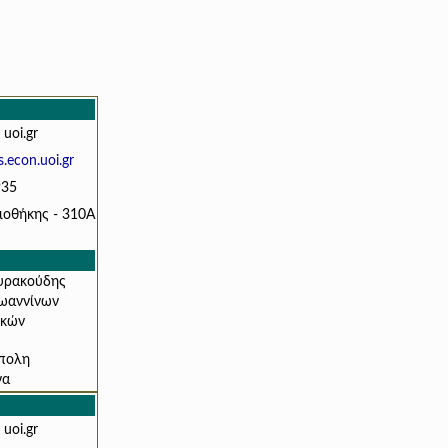
 uoi.gr
.econ.uoi.gr
935
λιοθήκης - 310A
υρακούδης
Ιωαννίνων
ικών
πολη
να
 uoi.gr