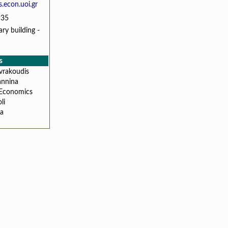
.econ.uoi.gr
935
ary building -
s
vrakoudis
annina
Economics
li
a