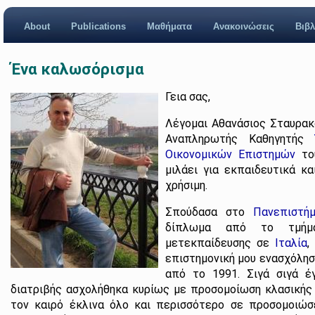
About
Publications
Μαθήματα
Ανακοινώσεις
Βιβλ
Ένα καλωσόρισμα
Γεια σας,
Λέγομαι Αθανάσιος Σταυρακ
Αναπληρωτής Καθηγητής
Οικονομικών Επιστημών
τ
μιλάει για εκπαιδευτικά κα
χρήσιμη.
Σπούδασα στο
Πανεπιστήμ
δίπλωμα από το τμήμα
μετεκπαίδευσης σε
Ιταλία
επιστημονική μου ενασχόλησ
από το 1991. Σιγά σιγά έ
διατριβής ασχολήθηκα κυρίως με προσομοίωση κλασικής 
τον καιρό έκλινα όλο και περισσότερο σε προσομοιώσ