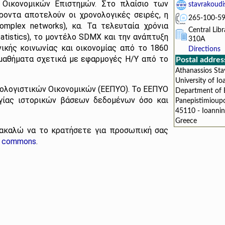
α Οικονομικών Επιστημών. Στο πλαίσιο των
stavrakoudis
ροντα αποτελούν οι χρονολογικές σειρές, η
265-100-5
omplex networks), κα. Τα τελευταία χρόνια
Central Libr
tatistics), το μοντέλο SDMX και την ανάπτυξη
310A
νικής κοινωνίας και οικονομίας από το 1860
Directions
 μαθήματα σχετικά με εφαρμογές Η/Υ από το
Postal addres
Athanassios Sta
University of Io
ολογιστικών Οικονομικών (ΕΕΠΥΟ). Το ΕΕΠΥΟ
Department of 
ργίας ιστορικών βάσεων δεδομένων όσο και
Panepistimioupo
45110 - Ioannin
Greece
ρακαλώ να το κρατήσετε για προσωπική σας
e commons
.