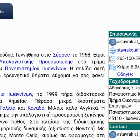
ία
Επικοινωνία
astavrak at_
stavrakoudis
ούδης. Γεννήθηκα στις
Σέρρες
το 1968. Είμαι
265-100-5
Υπολογιστικής Προσομοίωσης
στο τμήμα
Κτίριο Βιβ
ου
Πανεπιστημίου Ιωαννίνων
. Η σελίδα αυτή
Οδηγίες
ι ερευνητικά θέματα, εύχομαι να σας φανεί
Ταχυδρομείο
Αθανάσιος Στα
ιο Ιωαννίνων
, το 1999 πήρα διδακτορικό
Πανεπιστήμιο 
 Χημείας. Πέρασα μικρά διαστήματα
Τμήμα Οικονομ
Επιστημών
,
Γαλλία
και
Καναδά
. Μιλάω καλά Αγγλικά. Η
Πανεπιστημιού
η με την υπολογιστική προσομοίωση ξεκίνησε
45110 - Ιωάννι
γινε πάθος. Στα πλαίσια της διδακτορικής
Contact
μοριακής δυναμικής (εξισώσεις Newton). Με
astavrak at_
εις Monte Carlo, κυρίως σε εφαρμογές στη