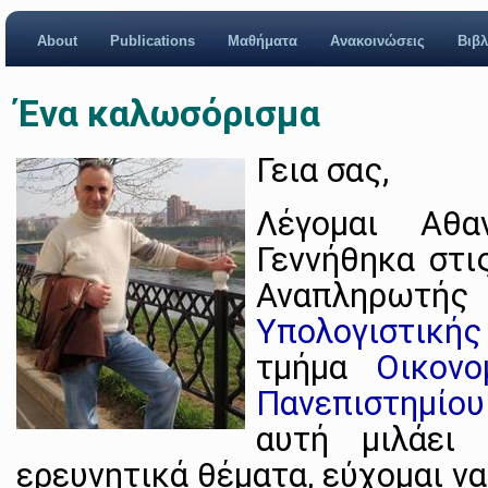
About
Publications
Μαθήματα
Ανακοινώσεις
Βιβλ
Ένα καλωσόρισμα
Γεια σας,
Λέγομαι Αθαν
Γεννήθηκα στ
Αναπληρω
Υπολογιστικ
τμήμα
Οικον
Πανεπιστημίο
αυτή μιλάει 
ερευνητικά θέματα, εύχομαι να