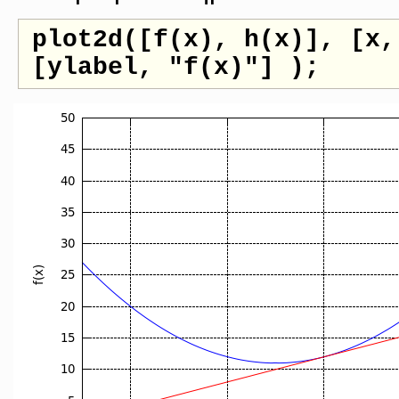
plot2d([f(x), h(x)], [x,