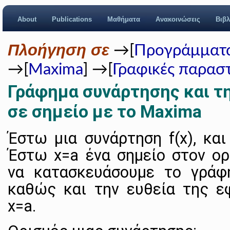
About
Publications
Μαθήματα
Ανακοινώσεις
Βιβλ
Πλοήγηση σε
→[
Προγράμματα
→[
Maxima
] →[
Γραφικές παραστ
Γράφημα συνάρτησης και τ
σε σημείο με το Maxima
Έστω μια συνάρτηση f(x), και
Έστω x=a ένα σημείο στον ορ
να κατασκευάσουμε το γράφ
καθώς και την ευθεία της ε
x=a.