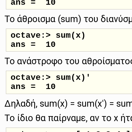
Το άθροισμα (sum) του διανύσμ
octave:> sum(x)

Το ανάστροφο του αθροίσματος
octave:> sum(x)'

Δηλαδή, sum(x) = sum(x') = sum
Το ίδιο θα παίρναμε, αν το x ή