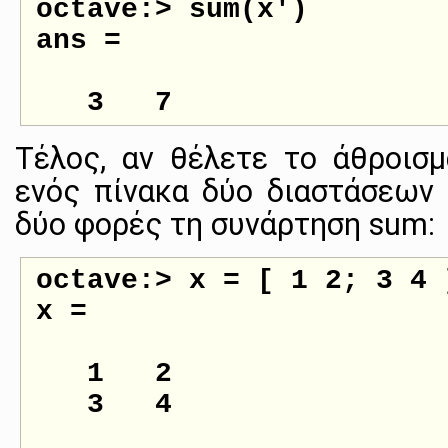
octave:> sum(x')

ans =

Τέλος, αν θέλετε το άθροισ
ενός πίνακα δύο διαστάσεων 
δύο φορές τη συνάρτηση sum:
octave:> x = [ 1 2; 3 4 ]
x =

   1   2

   3   4
