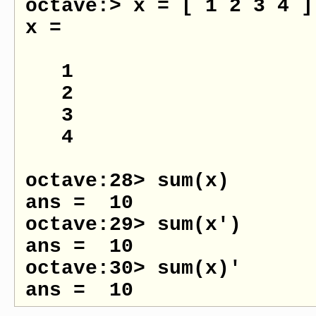
octave:> x = [ 1 2 3 4 ]'
x =

   1

   2

   3

   4

octave:28> sum(x)

ans =  10

octave:29> sum(x')

ans =  10

octave:30> sum(x)'
