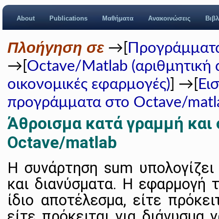
About
Publications
Μαθήματα
Ανακοινώσεις
Βιβλ
Πλοήγηση σε
→[
Προγράμματα
→[
Octave/Matlab (αριθμητική 
οικονομικές εφαρμογές)
] →[
Ει
προγράμματα στο Octave/matl
Άθροισμα κατά γραμμή και 
Octave/matlab
Η συνάρτηση sum υπολογίζει 
και διανύσματα. Η εφαρμογή τ
ίδιο αποτέλεσμα, είτε πρόκει
είτε πρόκειται για διάνυσμα 